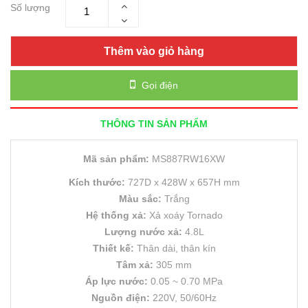
Số lượng
Thêm vào giỏ hàng
Gọi điện
THÔNG TIN SẢN PHẨM
Mã sản phẩm:
MS887RW16XW
Kích thước:
727D x 428W x 657H mm
Màu sắc:
Trắng
Hệ thống xả:
Xả xoáy Tornado
Lượng nước xả:
4.8L
Thiết kế:
Thân dài, thân kín
Tâm xả:
305 mm
Áp lực nước:
0.05 ~ 0.70 MPa
Nguồn điện:
220V, 50/60Hz