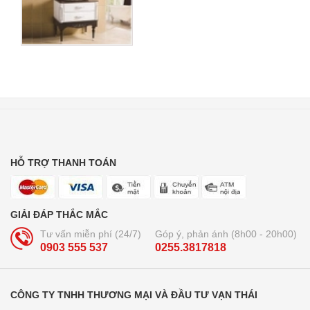
HỖ TRỢ THANH TOÁN
GIẢI ĐÁP THẮC MẮC
Tư vấn miễn phí (24/7)
Góp ý, phản ánh (8h00 - 20h00)
0903 555 537
0255.3817818
CÔNG TY TNHH THƯƠNG MẠI VÀ ĐẦU TƯ VẠN THÁI