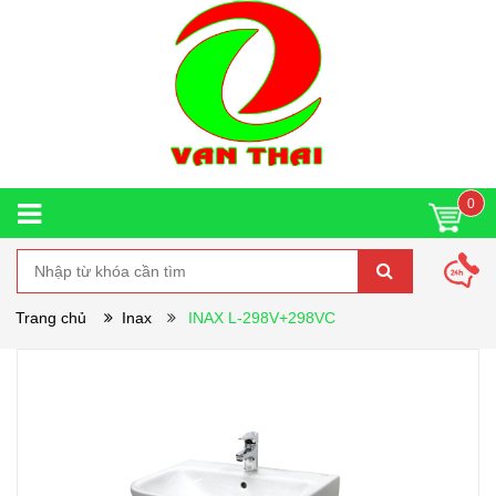
0
Trang chủ
Inax
INAX L-298V+298VC