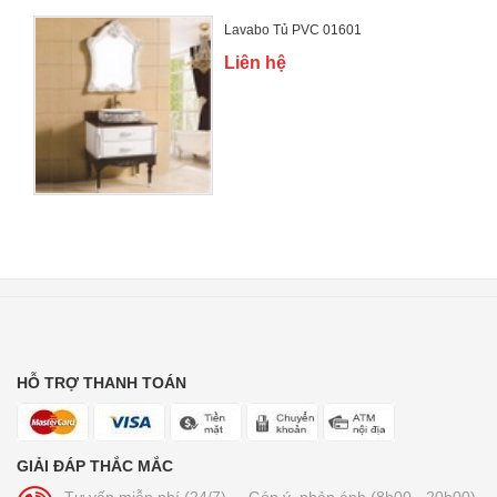
Lavabo Tủ PVC 01601
Liên hệ
HỖ TRỢ THANH TOÁN
GIẢI ĐÁP THẮC MẮC
Tư vấn miễn phí (24/7)
Góp ý, phản ánh (8h00 - 20h00)