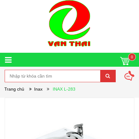
0
Trang chủ
Inax
INAX L-283