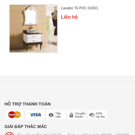
Lavabo Tủ PVC 01601
Liên hệ
HỖ TRỢ THANH TOÁN
GIẢI ĐÁP THẮC MẮC
Tư vấn miễn phí (24/7)
Góp ý, phản ánh (8h00 - 20h00)