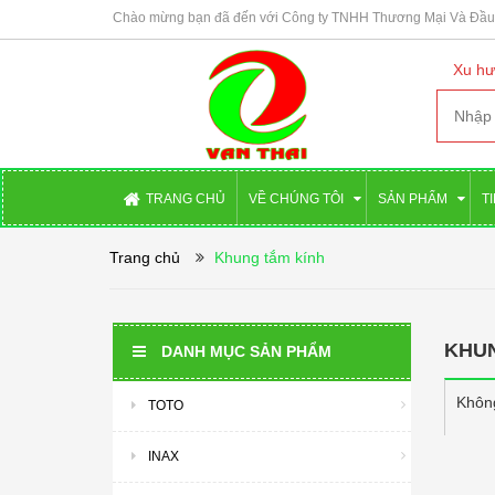
Chào mừng bạn đã đến với Công ty TNHH Thương Mại Và Đầu 
Xu hư
TRANG CHỦ
VỀ CHÚNG TÔI
SẢN PHẨM
T
Trang chủ
Khung tắm kính
KHUN
DANH MỤC SẢN PHẨM
Khôn
TOTO
INAX