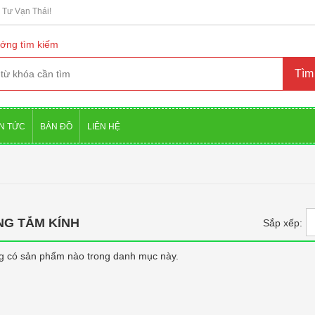
Tư Vạn Thái!
ớng tìm kiếm
IN TỨC
BẢN ĐỒ
LIÊN HỆ
G TẮM KÍNH
Sắp xếp:
g có sản phẩm nào trong danh mục này.