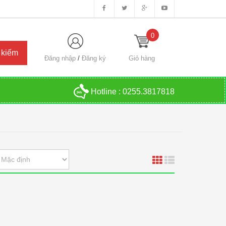
0
Đăng nhập
/
Đăng ký
Giỏ hàng
Hotline :
0255.3817818