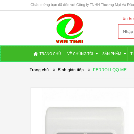
Chào mừng bạn đã đến với Công ty TNHH Thương Mại Và Đầu 
Xu hư
TRANG CHỦ
VỀ CHÚNG TÔI
SẢN PHẨM
T
Trang chủ
Bình gián tiếp
FERROLI QQ ME